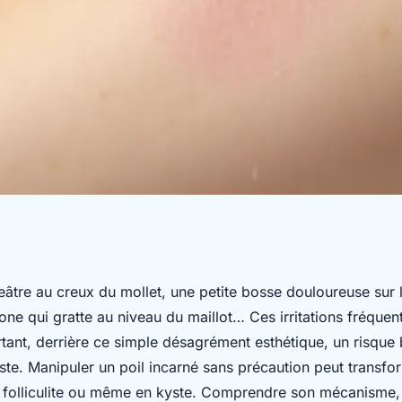
poils incarnés et
âtre au creux du mollet, une petite bosse douloureuse sur 
one qui gratte au niveau du maillot… Ces irritations fréquen
tant, derrière ce simple désagrément esthétique, un risque 
iste. Manipuler un poil incarné sans précaution peut transfo
 folliculite ou même en kyste. Comprendre son mécanisme, a