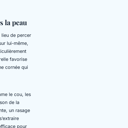
s la peau
u lieu de percer
 sur lui-même,
iculièrement
elle favorise
he cornée qui
me le cou, les
ison de la
ante, un rasage
’extraire
efficace pour