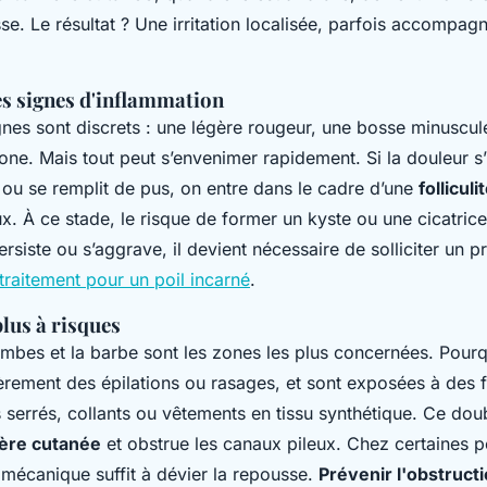
se. Le résultat ? Une irritation localisée, parfois accompag
es signes d'inflammation
nes sont discrets : une légère rougeur, une bosse minuscule
one. Mais tout peut s’envenimer rapidement. Si la douleur s’
 ou se remplit de pus, on entre dans le cadre d’une
folliculi
eux. À ce stade, le risque de former un kyste ou une cicatrice 
ersiste ou s’aggrave, il devient nécessaire de solliciter un p
 traitement pour un poil incarné
.
plus à risques
jambes et la barbe sont les zones les plus concernées. Pourq
ièrement des épilations ou rasages, et sont exposées à des 
ps serrés, collants ou vêtements en tissu synthétique. Ce d
ière cutanée
et obstrue les canaux pileux. Chez certaines 
 mécanique suffit à dévier la repousse.
Prévenir l'obstructio