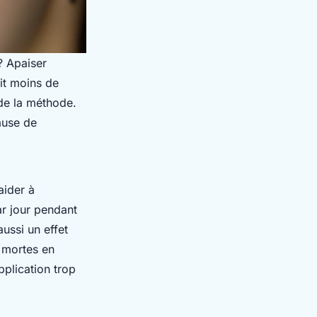
 ? Apaiser
agit moins de
de la méthode.
cause de
aider à
ar jour pendant
aussi un effet
s mortes en
application trop