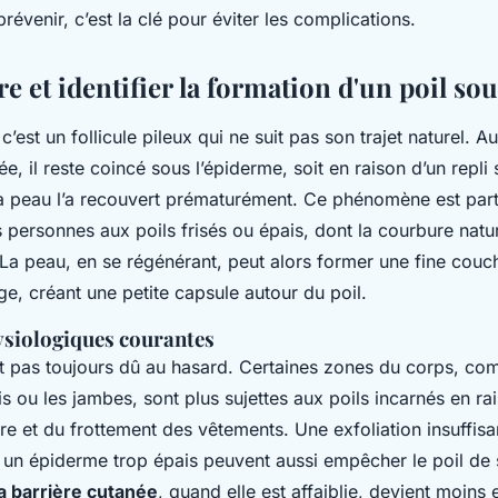
prévenir, c’est la clé pour éviter les complications.
et identifier la formation d'un poil sou
c’est un follicule pileux qui ne suit pas son trajet naturel. A
ée, il reste coincé sous l’épiderme, soit en raison d’un repli
la peau l’a recouvert prématurément. Ce phénomène est part
 personnes aux poils frisés ou épais, dont la courbure natur
 La peau, en se régénérant, peut alors former une fine couc
e, créant une petite capsule autour du poil.
ysiologiques courantes
t pas toujours dû au hasard. Certaines zones du corps, com
bis ou les jambes, sont plus sujettes aux poils incarnés en ra
aire et du frottement des vêtements. Une exfoliation insuffis
 un épiderme trop épais peuvent aussi empêcher le poil de s
a barrière cutanée
, quand elle est affaiblie, devient moins 