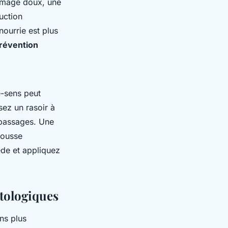
ommage doux, une
uction
nourrie est plus
révention
e-sens peut
sez un rasoir à
 passages. Une
mousse
ède et appliquez
atologiques
ons plus