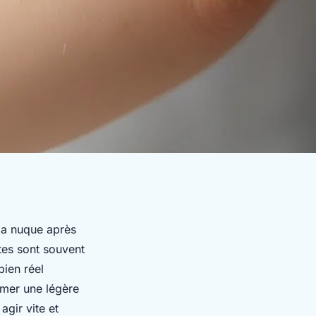
la nuque après
tes sont souvent
bien réel
rmer une légère
gir vite et