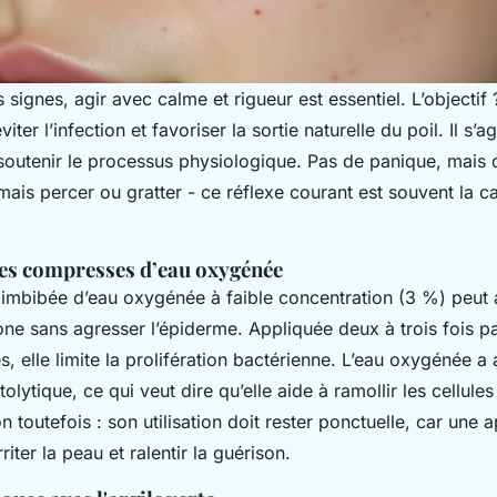
 signes, agir avec calme et rigueur est essentiel. L’objectif
viter l’infection et favoriser la sortie naturelle du poil. Il s’
soutenir le processus physiologique. Pas de panique, mais 
amais percer ou gratter - ce réflexe courant est souvent la 
 des compresses d’eau oxygénée
mbibée d’eau oxygénée à faible concentration (3 %) peut 
one sans agresser l’épiderme. Appliquée deux à trois fois p
, elle limite la prolifération bactérienne. L’eau oxygénée a 
olytique, ce qui veut dire qu’elle aide à ramollir les cellule
n toutefois : son utilisation doit rester ponctuelle, car une 
riter la peau et ralentir la guérison.