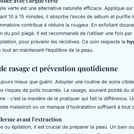
ouce avec l'argile verte
le verte est une alternative naturelle efficace. Appliqué sur
t 10 à 15 minutes, il absorbe l’excès de sébum et purifie le
ammatoire contribue à réduire la rougeur. En exfoliant douce
ion du poil piégé. Il est recommandé de l’utiliser une fois pa
épilation, pour prévenir les récidives. Ce soin respecte la
hy
e
tout en maintenant l’équilibre de la peau.
de rasage et prévention quotidienne
ujours mieux que guérir. Adopter une routine de soins ciblé
s risques de poils incarnés. Le rasage, souvent pointé du do
me - c’est la manière de le pratiquer qui fait la différence. 
ste maladroit ou un manque d’hydratation suffisent à tout
derme avant l'extraction
e ou épilation, il est crucial de préparer la peau. Un bain 