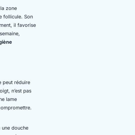
 la zone
 follicule. Son
ment, il favorise
r semaine,
giène
e peut réduire
igt, n’est pas
Une lame
 compromettre.
ou une douche