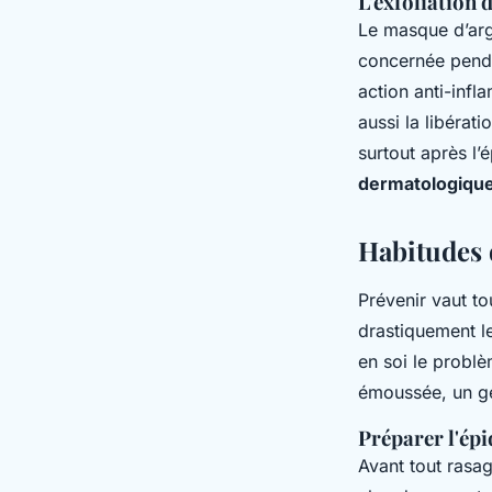
L'exfoliation d
Le masque d’argi
concernée pendan
action anti-infl
aussi la libérat
surtout après l’
dermatologiqu
Habitudes 
Prévenir vaut to
drastiquement le
en soi le problè
émoussée, un ge
Préparer l'épi
Avant tout rasag