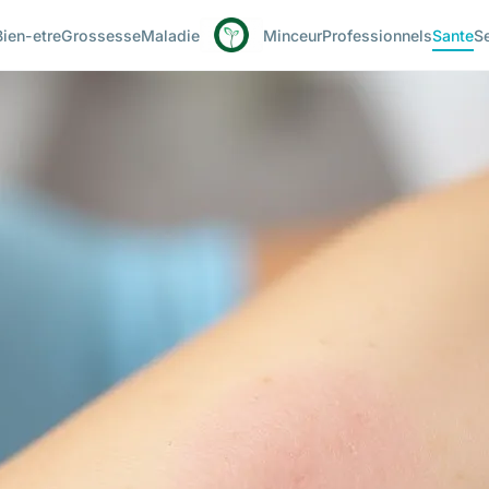
Bien-etre
Grossesse
Maladie
Minceur
Professionnels
Sante
S