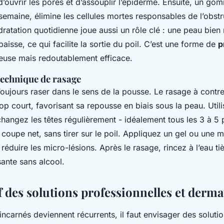
’ouvrir les pores et d’assouplir l’épiderme. Ensuite, un g
semaine, élimine les cellules mortes responsables de l’obstr
hydratation quotidienne joue aussi un rôle clé : une peau bien 
aisse, ce qui facilite la sortie du poil. C’est une forme de
p
use mais redoutablement efficace.
technique de rasage
Toujours raser dans le sens de la pousse. Le rasage à contr
rop court, favorisant sa repousse en biais sous la peau. Utili
changez les têtes régulièrement - idéalement tous les 3 à 5
coupe net, sans tirer sur le poil. Appliquez un gel ou une 
réduire les micro-lésions. Après le rasage, rincez à l’eau ti
ante sans alcool.
 des solutions professionnelles et derm
incarnés deviennent récurrents, il faut envisager des soluti