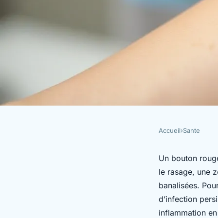
Accueil
›
Sante
SANTE
Comment éviter les 
Un bouton rouge
le rasage, une z
leurs complications
banalisées. Pour
d’infection pers
inflammation en
Luigi
•
19/05/2026 14:31
•
11 min de lecture