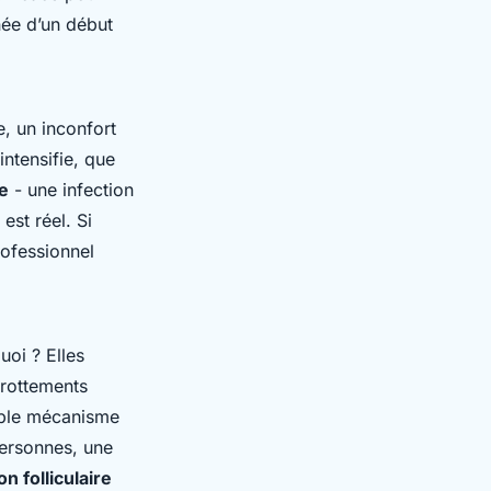
née d’un début
, un inconfort
intensifie, que
te
- une infection
est réel. Si
rofessionnel
uoi ? Elles
frottements
ouble mécanisme
personnes, une
n folliculaire