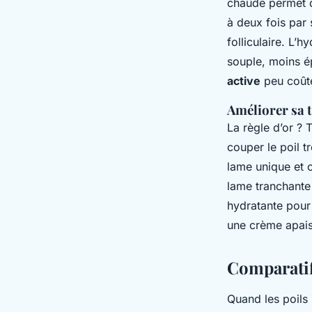
chaude permet d
à deux fois par 
folliculaire. L’
souple, moins ép
active
peu coûte
Améliorer sa 
La règle d’or ? 
couper le poil t
lame unique et 
lame tranchante 
hydratante pour 
une crème apais
Comparatif
Quand les poils 