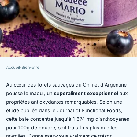
Accueil
›
Bien-etre
BIEN-ETRE
Poudre de maqui bio 250g : un
Au cœur des forêts sauvages du Chili et d'Argentine
pousse le maqui, un
superaliment exceptionnel
aux
superaliment à découvrir !
propriétés antioxydantes remarquables. Selon une
étude publiée dans le Journal of Functional Foods,
Lina
•
20 janvier 2026
•
7 min de lecture
cette baie concentre jusqu'à 1 674 mg d'anthocyanes
pour 100g de poudre, soit trois fois plus que les
myrtilles. Connaissez-vous vraiment ce trésor